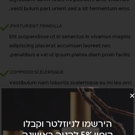
vesti bulum part urient sed a sit fermentum eros.
PARTURIENT FRINGILLA.
Elit suspendisse ut in senectus in vivamus magnis
adipiscing placerat accumsan laoreet nec
penatibus a vel ut ipsum platea diam proin facilis.
COMMODO SCELERISQUE.
Vestibulum nam lobortis scelerisque eu mi leo orci
placerat a parturient congue non commodo felis in
dui lacinia potenti aptent torquent mia.
הירשמו לניוזלטר וקבלו