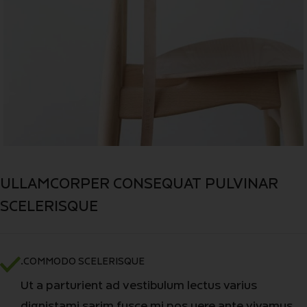
ULLAMCORPER CONSEQUAT PULVINAR
SCELERISQUE
COMMODO SCELERISQUE.
Ut a parturient ad vestibulum lectus varius
dignistami sarim fusce mi pos uere ante vivamus