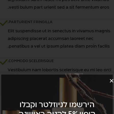
vesti bulum part urient sed a sit fermentum eros.
PARTURIENT FRINGILLA.
Elit suspendisse ut in senectus in vivamus magnis
adipiscing placerat accumsan laoreet nec
penatibus a vel ut ipsum platea diam proin facilis.
COMMODO SCELERISQUE.
Vestibulum nam lobortis scelerisque eu mi leo orci
placerat a parturient congue non commodo felis in
dui lacinia potenti aptent torquent mia.
הירשמו לניוזלטר וקבלו