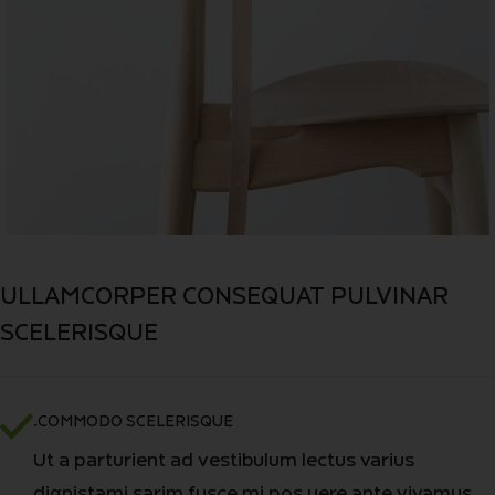
ULLAMCORPER CONSEQUAT PULVINAR
SCELERISQUE
COMMODO SCELERISQUE.
Ut a parturient ad vestibulum lectus varius
dignistami sarim fusce mi pos uere ante vivamus