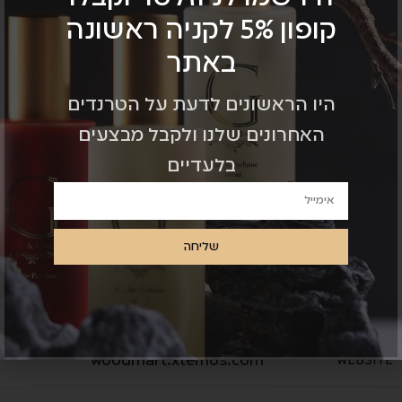
Details available with Every Demo
קופון 5% לקניה ראשונה
באתר
Hac vitae sem class fames vehicula nascetur nam
tellus a condimentum inceptos mus rhoncus et
היו הראשונים לדעת על הטרנדים
accumsan fringilla vehicula nascetur amet fermentum
האחרונים שלנו ולקבל מבצעים
rutrum.
בלעדיים
WordPress
CLIENT
שליחה
John Doe
DESIGNER
Wood, Paper
MATERIALS
woodmart.xtemos.com
WEBSITE