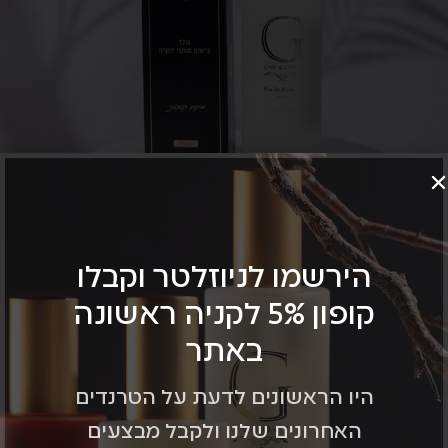
מאמרים
למה לקנות גולד?
'saringibri'
הירשמו לניוזלטר וקבלו
בשמי גולד הם בשמים המיוצרים בייצור ישראלי ייחודי
קופון 5% לקניה ראשונה
ומשתמשים רק בפיגמנטים איכותיים אשר נבחרים
באתר
בקפידה ומשולבים בתהליך הייצור בצורה אסתטית ו...
המשיכו לקרוא
היו הראשונים לדעת על הטרנדים
האחרונים שלנו ולקבל מבצעים