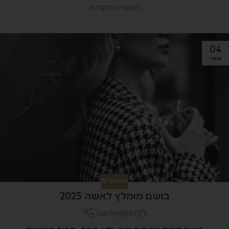
המשיכו לקרוא
04
אפר
מאמרים
בושם מומלץ לאשה 2025
'saringibri'