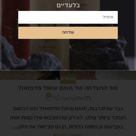
בלעדיים
06
יול
שליחה
מאמרים
סוד ההצלחה של תואם שאנל מדמואזל
0
'saringibri'
כבר שנים רבות, תואם שאנל מדמואזל הוא הבושם
הנמכר ביותר שלנו. לא רק שהחובבות שלו קונות אותו
בקביעות ובכמויות גדולות, הן גם מביאות את החב...
המשיכו לקרוא