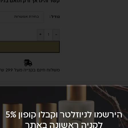
קשר והינו אך ורק תואם בניח
גודל
+
-
משלוח חינם בקנייה מעל 299 ש"ח
השוואת מוצרים
הוס
הירשמו לניוזלטר וקבלו קופון 5%
לקניה ראשונה באתר