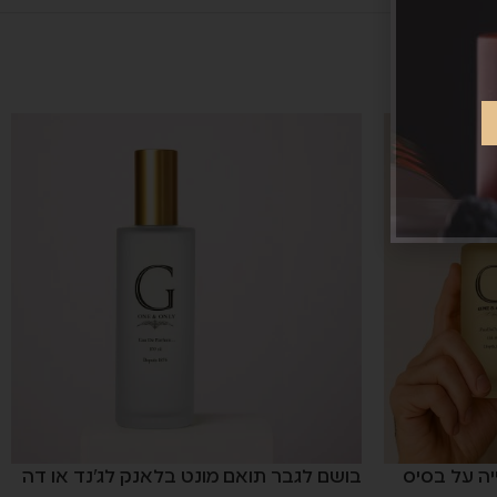
יה על בסיס
בושם לגבר תואם מונט בלאנק לג'נד או דה