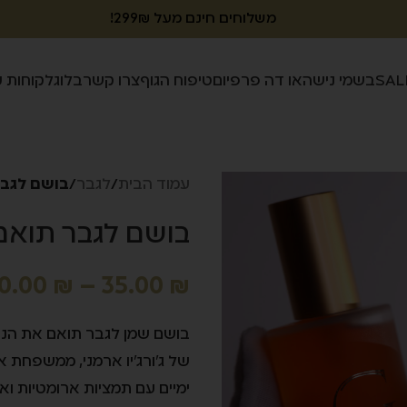
משלוחים חינם מעל 299₪!
SAL
בשמי נישה
או דה פרפיום
טיפוח הגוף
צרו קשר
בלוג
לקוחות 
עמוד הבית
/
לגבר
/
בושם לגבר 
בושם לגבר תואם 
0.00
₪
–
35.00
₪
בושם שמן לגבר תואם את הניח
של ג'ורג'יו ארמני, ממשפחת א
ימיים עם תמציות ארומטיות ו