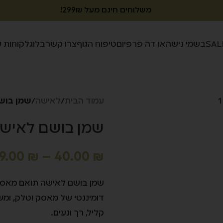
משלוחים חינם מעל 299₪!
SAL
בשמי נישה
או דה פרפיום
טיפוח הגוף
צרו קשר
בלוג
לקוחות 
עמוד הבית
/
לאישה
/
שמן בוש
שמן בושם לאישה
9.00
₪
–
40.00
₪
שמן בושם לאישה תואם מאסק מ
דומיננטי של מאסק וטלק, ומש
קליל, רך ונעים.