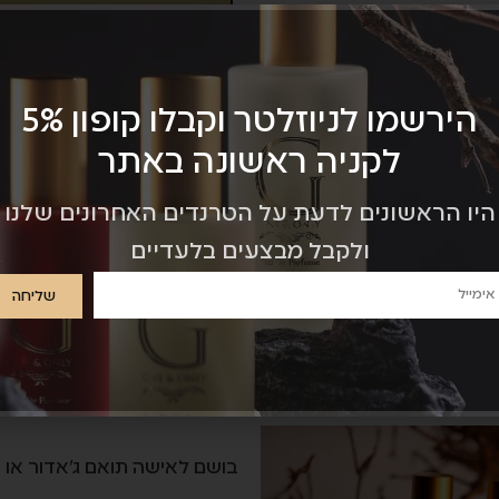
משלוח חינם בקנייה מעל 299 ש"ח
הירשמו לניוזלטר וקבלו קופון 5%
לקניה ראשונה באתר
השוואת מוצרים
הוס
היו הראשונים לדעת על הטרנדים האחרונים שלנו
ולקבל מבצעים בלעדיים
שליחה
בושם לאישה תואם ג'אדור או 