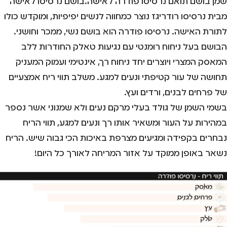
שמן בושם תואם נרסיסו פודרה לאישה.בושם נרסיסו לאישה
מבית נרסיסו רודריגז נוצר כמחווה לנשים יפיפיות, ומוקדש כולו
לתורת האישה. נרסיסו פודרה הוא בושם נשי, ממכר וחושני.
הבושם בעל ניחוח רומנטי עם נגיעות טאלק החודרות ללב
המאסק המצרי ויוצרים יחד ניחוח רך, אינטימי ועמוק המעניק
תחושה של עור קטיפתי ונעים למגע. משלב תווי ריח אמצעיים
של פרחים לבנים, ורדים ועץ.
בשמי השמן של גולד בעלי מרקם נעים ולא שמנוני אשר נספר
במהירות על העור ומשאיר אותו רך ונעים למגע, תווי הריח
נבחרים בקפידה ומגיעים מצרפת באיכות הכי גבוה שיש. הריח
נשאר באופן ממוקד על אזור המריחה לאורך כל היום!